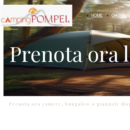
HOME
CHI SIAM
Prenota ora l
Prenota ora camere, bungalow o piazzole disp